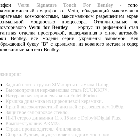
елефон
Vertu Signature Touch For Bentley
- топо
скомпромиссный смартфон от Vertu, обладающий максималь
паратными возможностями, максимальным разрешением экра
ксимальной мощностью процессора. Отличительные че
повторимого
Vertu for Bentley
— корпус из рифленной ста
егантная отделка прострочкой, выдержанная в стиле автомоб
рки Bentley, все модели серии украшены эмблемой Bent
ображающей букву "В" с крыльями, из кованого метала и соде
склюзивный контент Bentley.
ПЕЦИФИКАЦИЯ
VERTU FOR BENTLEY (LTE)
жиниринг
Задний слот загрузки SIM-карты с замком D-ring.
Высокопрочная нержавеющая сталь RUUKKI™.
Натуральная коричневая кожа FratelliForino.
Крышка динамика из циркониевой керамики.
Яркий высоконтрастный дисплей с разрешением 1080p.
Защитное сапфировое стекло.
Hi-Fi стерео динамики 11 х 15 мм c Dolby®Digital Plus.
Комплектующие: ARM®.
Страна производитель: Финляндия.
Сборка: Ручная, осуществляется одним мастером.