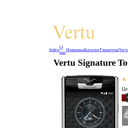
О
Index
Новинки
Каталог
Гарантия
Дост
нас
Vertu Signature T
Це