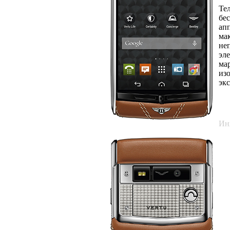
Т
бе
ап
ма
не
эл
ма
из
эк
С
Ин