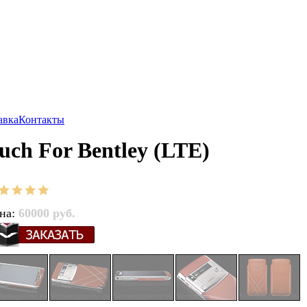
авка
Контакты
ouch For Bentley (LTE)
на:
60000 руб.