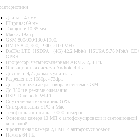
рактеристики
Длина: 145 мм.
Ширина: 69 мм.
Толщина: 10,65 мм.
Масса: 192 гр.
GSM 800/900/1800/1900.
UMTS 850, 900, 1900, 2100 MHz.
DATA: LTE, HSDPA+ (4G) 42.2 Mbit/s, HSUPA 5.76 Mbit/s, ED
GPRS.
Процессор: четырехъядерный ARM® 2,3ГГц.
Операционная система Android 4.4.2.
Дисплей: 4,7 дюйма мультитач.
Разрешение: 1080p, 473dpi.
До 15 ч в режиме разговора в системе GSM.
До 380 ч в режиме ожидания.
USB, Bluetooth, Wi-Fi.
Спутниковая навигация: GPS.
Синхронизация с PC и Mac.
Телефонная книга на 10000 номеров.
Основная камера 13 МП с автофокусировкой и светодиодной
вспышкой.
Фронтальная камера 2,1 МП с автофокусировкой.
Память 64 ГБ.