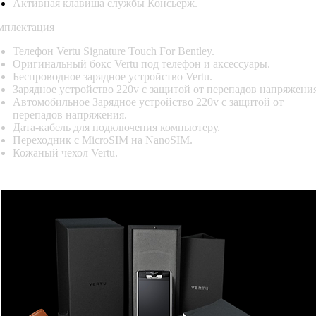
Активная клавиша службы Консьерж.
мплектация
Телефон Vertu Signature Touch For Bentley.
Оригинальный бокс Vertu под телефон и аксессуары.
Беспроводное зарядное устройство Vertu.
Зарядное устройство 220v с защитой от перепадов напряжения
Автомобильное Зарядное устройство 220v с защитой от
перепадов напряжения.
Дата-кабель для подключения компьютеру.
Переходник с MicroSIM на NanoSIM.
Кожаный чехол Vertu
.