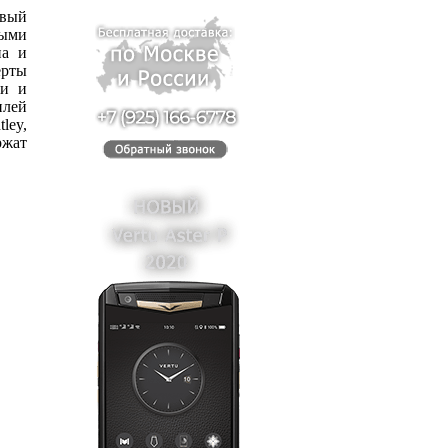
вый
ными
на и
рты
ли и
илей
ley,
ржат