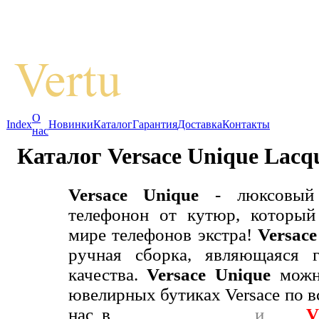
О
Index
Новинки
Каталог
Гарантия
Доставка
Контакты
нас
Каталог Versace Unique Lacqu
Versace Unique
- люксовый
телефонон от кутюр, которы
мире телефонов экстра!
Versace
ручная сборка, являющаяся г
качества.
Versace Unique
можн
ювелирных бутиках Versace по в
нас в
Vertu Magazine
и
Anti
V