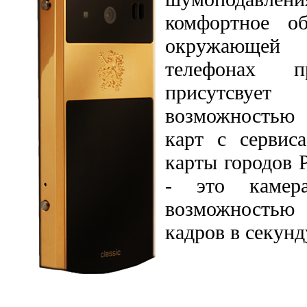
комфортное о
окружающей 
телефонах п
присутсвуе
возможностью
карт с серви
карты городов Р
- это камер
возможностью
кадров в секунд
СПЕЦИФ
CLASSIC 712 