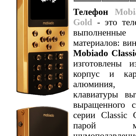
Телефон
Mobi
Gold
- это те
выполненны
материалов: ви
Mobiado Class
изготовлены и
корпус и кар
алюминия, 
клавиатуры вы
выращенного с
серии Classi
парой м
шумоподавле