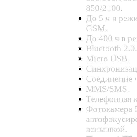
850/2100.
До 5 ч в реж
GSM.
До 400 ч в р
Bluetooth 2.0.
Micro USB.
Синхронизац
Соединение ч
MMS/SMS.
Телефонная к
Фотокамера 
автофокусир
вспышкой.