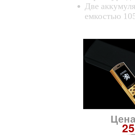
Две аккумул
емкостью 10
Цена
25